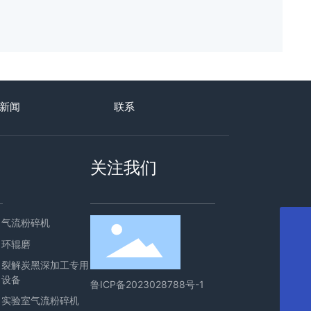
新闻
联系
关注我们
气流粉碎机
手机
环辊磨
13864607777
裂解炭黑深加工专用
业务咨询
设备
0536-4972222
鲁ICP备2023028788号-1
邮箱
实验室气流粉碎机